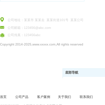
公司地址：某某市 某某去 某某街道101号 某某公司
公司邮箱：123456@abc.com
公司传真：123456abc
Copyright 2014-2025,www.xxxxx.com,All rights reserved
底部导航
首页
产品中心
服务与支持
首页
·
公
司产品
·
客户案例
·
关于我们
·
联系我们
关于我们
新闻动态